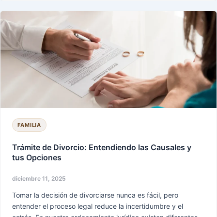
Trámite
de
Divorcio:
Entendiendo
las
Causales
y
tus
Opciones
FAMILIA
Trámite de Divorcio: Entendiendo las Causales y
tus Opciones
diciembre 11, 2025
Tomar la decisión de divorciarse nunca es fácil, pero
entender el proceso legal reduce la incertidumbre y el