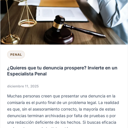
tu
denuncia
prospere?
Invierte
en
un
Especialista
Penal
PENAL
¿Quieres que tu denuncia prospere? Invierte en un
Especialista Penal
diciembre 11, 2025
Muchas personas creen que presentar una denuncia en la
comisaría es el punto final de un problema legal. La realidad
es que, sin el asesoramiento correcto, la mayoría de estas
denuncias terminan archivadas por falta de pruebas o por
una redacción deficiente de los hechos. Si buscas eficacia