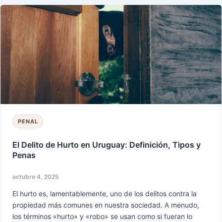
El
Delito
de
Hurto
en
Uruguay:
Definición,
Tipos
y
Penas
PENAL
El Delito de Hurto en Uruguay: Definición, Tipos y
Penas
octubre 4, 2025
El hurto es, lamentablemente, uno de los delitos contra la
propiedad más comunes en nuestra sociedad. A menudo,
los términos «hurto» y «robo» se usan como si fueran lo