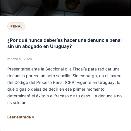
penal
sin
un
abogado
PENAL
en
Uruguay?
¿Por qué nunca deberías hacer una denuncia penal
sin un abogado en Uruguay?
marzo 5, 2026
Presentarse ante la Seccional o la Fiscalía para radicar una
denuncia parece un acto sencillo. Sin embargo, en el marco
del Código del Proceso Penal (CPP) vigente en Uruguay, lo
que digas o dejes de decir en ese primer momento
determinará el éxito o el fracaso de tu caso. La denuncia no
es solo un
Leer entrada »