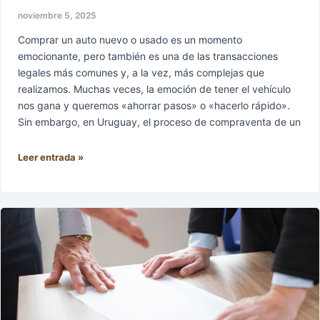
noviembre 5, 2025
Comprar un auto nuevo o usado es un momento
emocionante, pero también es una de las transacciones
legales más comunes y, a la vez, más complejas que
realizamos. Muchas veces, la emoción de tener el vehículo
nos gana y queremos «ahorrar pasos» o «hacerlo rápido».
Sin embargo, en Uruguay, el proceso de compraventa de un
Leer entrada »
Fui
Acusado
de
Hurto
en
Uruguay:
Guía
de