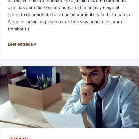
estrés. En nuestro ordenamiento jurídico existen diferentes
caminos para disolver el vínculo matrimonial, y elegir el
correcto depende de tu situación particular y la de tu pareja.
A continuación, explicamos las tres vías principales para
tramitar tu
Leer entrada »
¿Te
despidieron?
Conoce
tus
derechos
y
asegura
el
cobro
de
tu