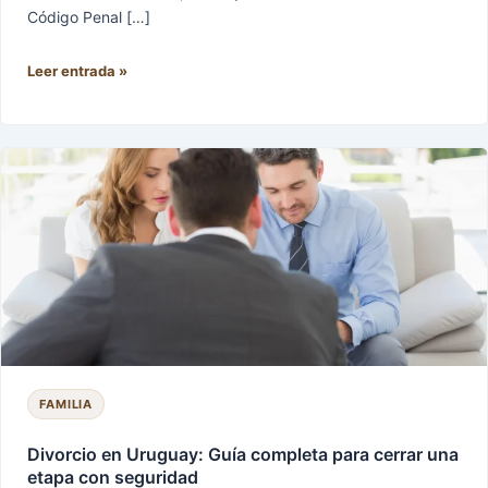
Código Penal […]
Leer entrada »
Divorcio
en
Uruguay:
Guía
completa
para
cerrar
una
etapa
con
seguridad
FAMILIA
Divorcio en Uruguay: Guía completa para cerrar una
etapa con seguridad