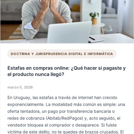
online:
¿Qué
hacer
si
pagaste
y
el
producto
DOCTRINA Y JURISPRUDENCIA DIGITAL E INFORMÁTICA
nunca
llegó?
Estafas en compras online: ¿Qué hacer si pagaste y
el producto nunca llegó?
marzo 5, 2026
En Uruguay, las estafas a través de internet han crecido
exponencialmente. La modalidad más común es simple: una
oferta tentadora, un pago por transferencia bancaria o
redes de cobranza (Abitab/RedPagos) y, acto seguido, el
vendedor bloquea al comprador o desaparece. Si fuiste
víctima de este delito, no te quedes de brazos cruzados. El