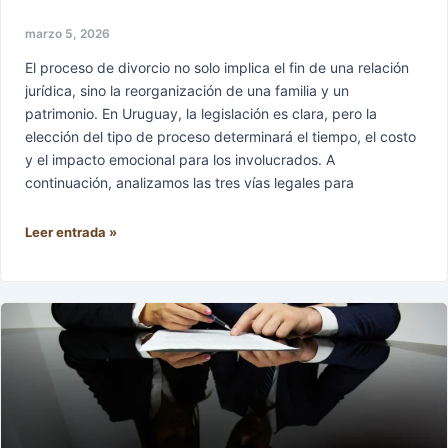
marzo 5, 2026
El proceso de divorcio no solo implica el fin de una relación
jurídica, sino la reorganización de una familia y un
patrimonio. En Uruguay, la legislación es clara, pero la
elección del tipo de proceso determinará el tiempo, el costo
y el impacto emocional para los involucrados. A
continuación, analizamos las tres vías legales para
Leer entrada »
¿Por
qué
nunca
deberías
hacer
una
denuncia