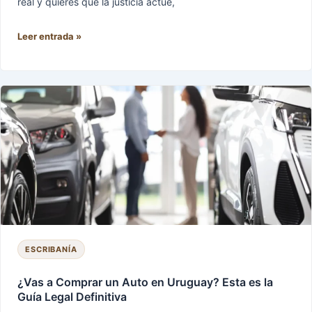
real y quieres que la justicia actúe,
Leer entrada »
¿Vas
a
Comprar
un
Auto
en
Uruguay?
Esta
es
la
Guía
ESCRIBANÍA
Legal
Definitiva
¿Vas a Comprar un Auto en Uruguay? Esta es la
Guía Legal Definitiva